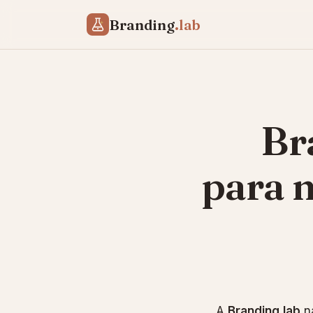
Branding
.lab
Br
para 
A
Branding.lab
na