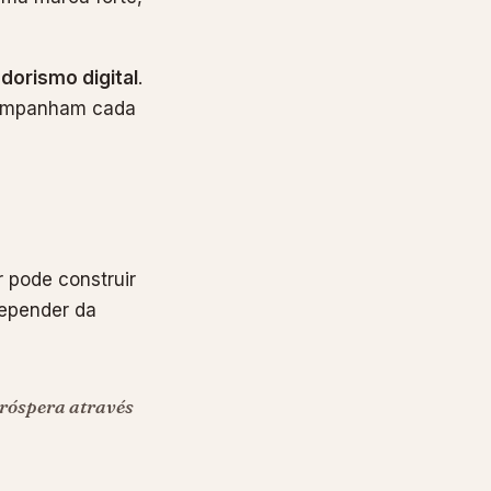
orismo digital
.
acompanham cada
 pode construir
depender da
próspera através