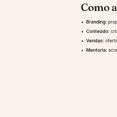
Como a
Branding:
prop
Conteúdo:
cri
Vendas:
oferta
Mentoria:
acom