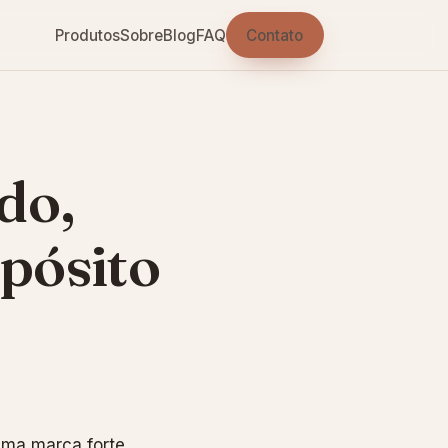
Contato
Produtos
Sobre
Blog
FAQ
do,
pósito
uma marca forte,