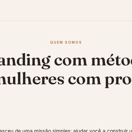
QUEM SOMOS
anding com méto
mulheres com pro
sceu de uma missão simples: ajudar você a construir 